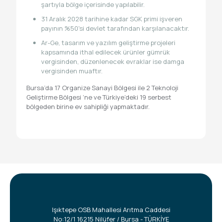
şartıyla bölge içerisinde yapılabilir.
31 Aralık 2028 tarihine kadar SGK primi işveren
payının %50'si devlet tarafından karşılanacaktır.
Ar-Ge, tasarım ve yazılım geliştirme projeleri
kapsamında ithal edilecek ürünler gümrük
vergisinden, düzenlenecek evraklar ise damga
vergisinden muaftır.
Bursa’da 17 Organize Sanayi Bölgesi ile 2 Teknoloji
Geliştirme Bölgesi ‘ne ve Türkiye’deki 19 serbest
bölgeden birine ev sahipliği yapmaktadır.
Işıktepe OSB Mahallesi Arıtma Caddesi
No:12/1 16215 Nilüfer / Bursa - TÜRKİYE